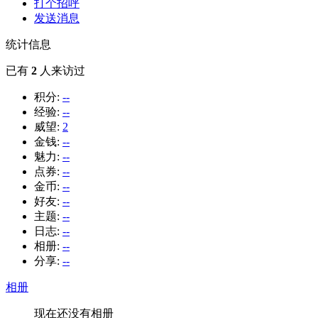
打个招呼
发送消息
统计信息
已有
2
人来访过
积分:
--
经验:
--
威望:
2
金钱:
--
魅力:
--
点券:
--
金币:
--
好友:
--
主题:
--
日志:
--
相册:
--
分享:
--
相册
现在还没有相册