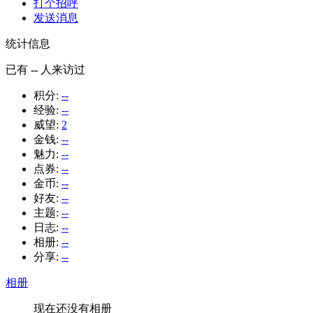
打个招呼
发送消息
统计信息
已有
--
人来访过
积分:
--
经验:
--
威望:
2
金钱:
--
魅力:
--
点券:
--
金币:
--
好友:
--
主题:
--
日志:
--
相册:
--
分享:
--
相册
现在还没有相册