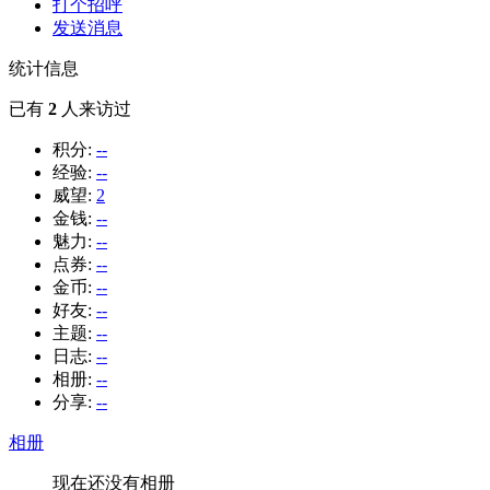
打个招呼
发送消息
统计信息
已有
2
人来访过
积分:
--
经验:
--
威望:
2
金钱:
--
魅力:
--
点券:
--
金币:
--
好友:
--
主题:
--
日志:
--
相册:
--
分享:
--
相册
现在还没有相册