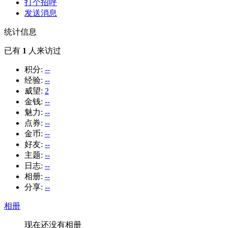
打个招呼
发送消息
统计信息
已有
1
人来访过
积分:
--
经验:
--
威望:
2
金钱:
--
魅力:
--
点券:
--
金币:
--
好友:
--
主题:
--
日志:
--
相册:
--
分享:
--
相册
现在还没有相册