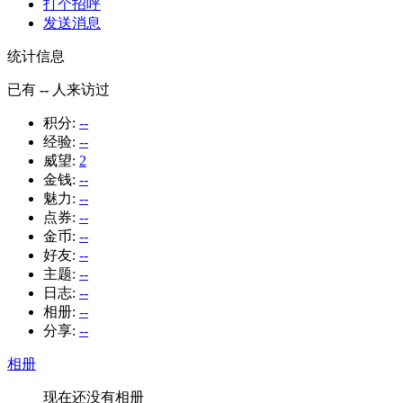
打个招呼
发送消息
统计信息
已有
--
人来访过
积分:
--
经验:
--
威望:
2
金钱:
--
魅力:
--
点券:
--
金币:
--
好友:
--
主题:
--
日志:
--
相册:
--
分享:
--
相册
现在还没有相册