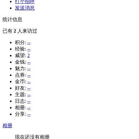
打个招呼
发送消息
统计信息
已有
2
人来访过
积分:
--
经验:
--
威望:
2
金钱:
--
魅力:
--
点券:
--
金币:
--
好友:
--
主题:
--
日志:
--
相册:
--
分享:
--
相册
现在还没有相册