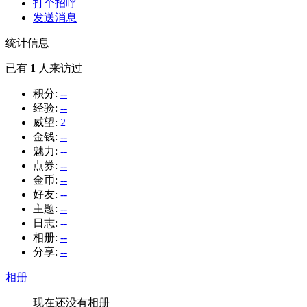
打个招呼
发送消息
统计信息
已有
1
人来访过
积分:
--
经验:
--
威望:
2
金钱:
--
魅力:
--
点券:
--
金币:
--
好友:
--
主题:
--
日志:
--
相册:
--
分享:
--
相册
现在还没有相册