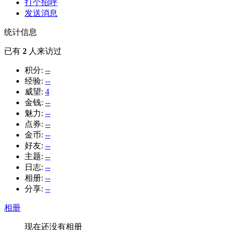
打个招呼
发送消息
统计信息
已有
2
人来访过
积分:
--
经验:
--
威望:
4
金钱:
--
魅力:
--
点券:
--
金币:
--
好友:
--
主题:
--
日志:
--
相册:
--
分享:
--
相册
现在还没有相册